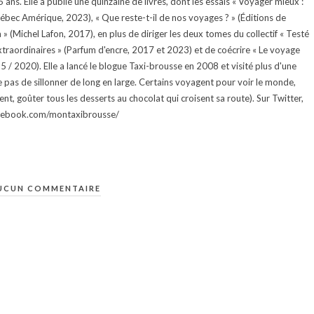
ans. Elle a publié une quinzaine de livres, dont les essais « Voyager mieux :
uébec Amérique, 2023), « Que reste-t-il de nos voyages ? » (Éditions de
 (Michel Lafon, 2017), en plus de diriger les deux tomes du collectif « Testé
traordinaires » (Parfum d'encre, 2017 et 2023) et de coécrire « Le voyage
015 / 2020). Elle a lancé le blogue Taxi-brousse en 2008 et visité plus d'une
e pas de sillonner de long en large. Certains voyagent pour voir le monde,
ment, goûter tous les desserts au chocolat qui croisent sa route). Sur Twitter,
facebook.com/montaxibrousse/
UCUN COMMENTAIRE