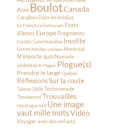
Afrique
Boulot
Canada
Asie
Caraïbes
Dans les médias
États
EnTransit.ca
Entrevues
Europe
d'âmes
Fragments
Insolite
Gourmandise
Futilité
Livres
Montréal
Médias sociaux
N'importe quoi
Nomade
Plogue(s)
sédentaire
Plages
Prendre le large
Québec
Sur la route
Réflexions
Technomade
Taïwan 2008
Trouvailles
Tendances
Une image
Uncategorized
vaut mille mots
Vidéo
Voyager avec des enfants