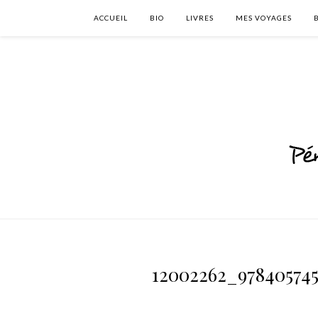
ACCUEIL
BIO
LIVRES
MES VOYAGES
12002262_978405745