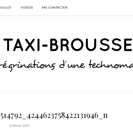
BOULOT
VIDÉOS
ME CONTACTER
514792_4244623758422131946_n
16 février 2016