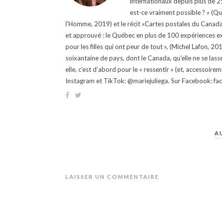
internationaux depuis plus de 25 
est-ce vraiment possible ? » (Q
l'Homme, 2019) et le récit «Cartes postales du Canada »
et approuvé : le Québec en plus de 100 expériences ex
pour les filles qui ont peur de tout », (Michel Lafon, 2
soixantaine de pays, dont le Canada, qu'elle ne se lass
elle, c’est d’abord pour le « ressentir » (et, accessoire
Instagram et TikTok: @mariejuliega. Sur Facebook: 
A
LAISSER UN COMMENTAIRE