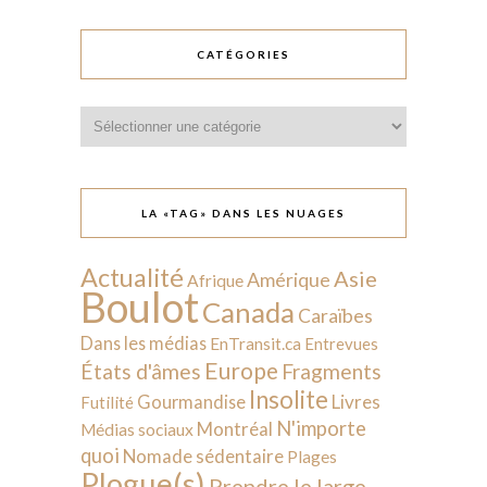
CATÉGORIES
Catégories
LA «TAG» DANS LES NUAGES
Actualité
Asie
Amérique
Afrique
Boulot
Canada
Caraïbes
Dans les médias
EnTransit.ca
Entrevues
Europe
États d'âmes
Fragments
Insolite
Livres
Gourmandise
Futilité
N'importe
Montréal
Médias sociaux
quoi
Nomade sédentaire
Plages
Plogue(s)
Prendre le large