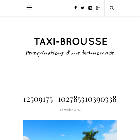
12509175_1027853103903389_777
15 février 2016