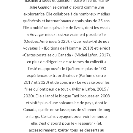
machine à idées et questionneuse en série, Marie-
Julie Gagnon se définit d’abord comme une
exploratrice. Elle collabore à de nombreux médias
québécois et internationaux depuis plus de 25 ans.
Elle a publié une quinzaine de livres, dont les essais
« Voyager mieux : est-ce vraiment possible ? »
(Québec Amérique, 2023), « Que reste-t-il de nos
voyages ? » (Éditions de l'Homme, 2019) et le récit
«Cartes postales du Canada » (Michel Lafon, 2017),
en plus de diriger les deux tomes du collectif «
Testé et approuvé : le Québec en plus de 100
expériences extraordinaires » (Parfum d'encre,
2017 et 2023) et de coécrire « Le voyage pour les
filles qui ont peur de tout », (Michel Lafon, 2015 /
2020). Elle a lancé le blogue Taxi-brousse en 2008
et visité plus d'une soixantaine de pays, dont le
Canada, qu'elle ne se lasse pas de sillonner de long
en large. Certains voyagent pour voir le monde,
elle, c’est d’abord pour le « ressentir » (et,
accessoirement, goûter tous les desserts au