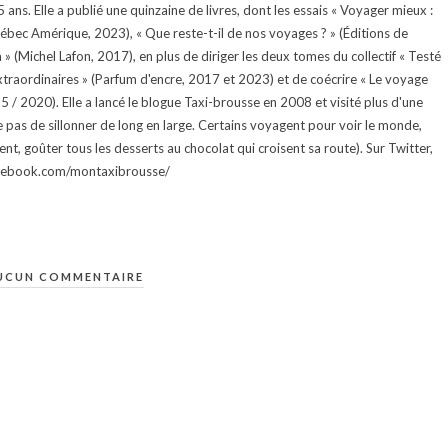
ans. Elle a publié une quinzaine de livres, dont les essais « Voyager mieux :
uébec Amérique, 2023), « Que reste-t-il de nos voyages ? » (Éditions de
 (Michel Lafon, 2017), en plus de diriger les deux tomes du collectif « Testé
traordinaires » (Parfum d'encre, 2017 et 2023) et de coécrire « Le voyage
015 / 2020). Elle a lancé le blogue Taxi-brousse en 2008 et visité plus d'une
e pas de sillonner de long en large. Certains voyagent pour voir le monde,
ment, goûter tous les desserts au chocolat qui croisent sa route). Sur Twitter,
facebook.com/montaxibrousse/
UCUN COMMENTAIRE