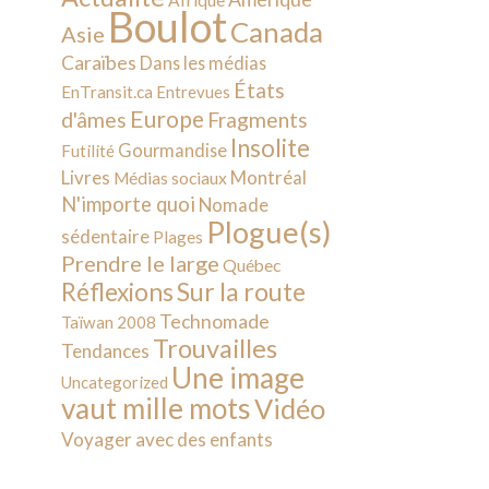
Afrique
Boulot
Canada
Asie
Caraïbes
Dans les médias
États
EnTransit.ca
Entrevues
Europe
d'âmes
Fragments
Insolite
Gourmandise
Futilité
Livres
Montréal
Médias sociaux
N'importe quoi
Nomade
Plogue(s)
sédentaire
Plages
Prendre le large
Québec
Sur la route
Réflexions
Technomade
Taïwan 2008
Trouvailles
Tendances
Une image
Uncategorized
vaut mille mots
Vidéo
Voyager avec des enfants