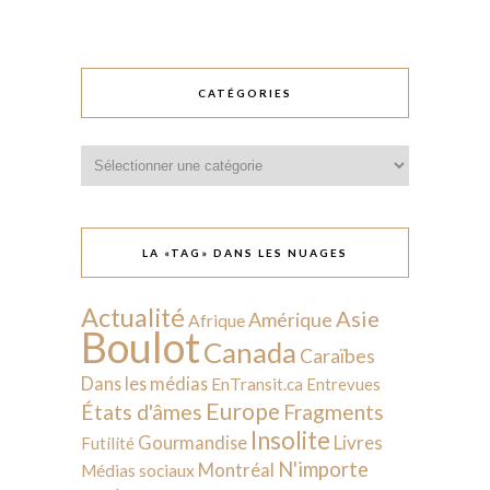
CATÉGORIES
Catégories
LA «TAG» DANS LES NUAGES
Actualité
Asie
Amérique
Afrique
Boulot
Canada
Caraïbes
Dans les médias
EnTransit.ca
Entrevues
Europe
États d'âmes
Fragments
Insolite
Livres
Gourmandise
Futilité
N'importe
Montréal
Médias sociaux