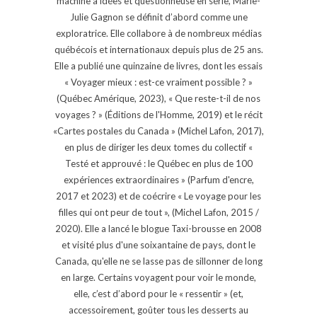
machine à idées et questionneuse en série, Marie-
Julie Gagnon se définit d’abord comme une
exploratrice. Elle collabore à de nombreux médias
québécois et internationaux depuis plus de 25 ans.
Elle a publié une quinzaine de livres, dont les essais
« Voyager mieux : est-ce vraiment possible ? »
(Québec Amérique, 2023), « Que reste-t-il de nos
voyages ? » (Éditions de l'Homme, 2019) et le récit
«Cartes postales du Canada » (Michel Lafon, 2017),
en plus de diriger les deux tomes du collectif «
Testé et approuvé : le Québec en plus de 100
expériences extraordinaires » (Parfum d'encre,
2017 et 2023) et de coécrire « Le voyage pour les
filles qui ont peur de tout », (Michel Lafon, 2015 /
2020). Elle a lancé le blogue Taxi-brousse en 2008
et visité plus d'une soixantaine de pays, dont le
Canada, qu'elle ne se lasse pas de sillonner de long
en large. Certains voyagent pour voir le monde,
elle, c’est d’abord pour le « ressentir » (et,
accessoirement, goûter tous les desserts au