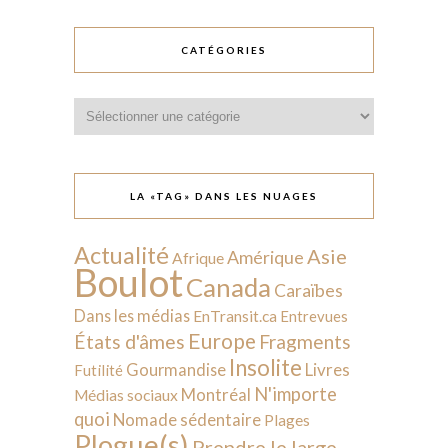
CATÉGORIES
Catégories
LA «TAG» DANS LES NUAGES
Actualité
Asie
Amérique
Afrique
Boulot
Canada
Caraïbes
Dans les médias
EnTransit.ca
Entrevues
Europe
États d'âmes
Fragments
Insolite
Livres
Gourmandise
Futilité
N'importe
Montréal
Médias sociaux
quoi
Nomade sédentaire
Plages
Plogue(s)
Prendre le large