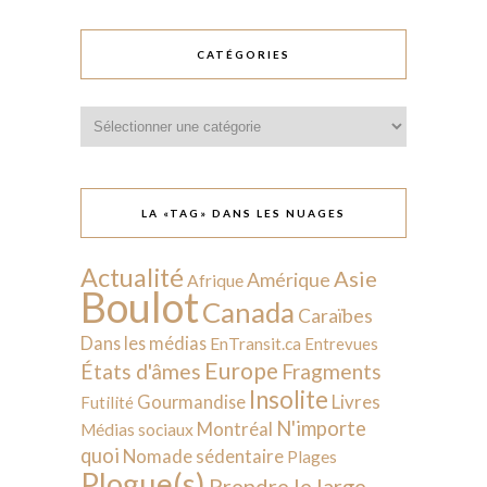
CATÉGORIES
Catégories
LA «TAG» DANS LES NUAGES
Actualité
Asie
Amérique
Afrique
Boulot
Canada
Caraïbes
Dans les médias
EnTransit.ca
Entrevues
Europe
États d'âmes
Fragments
Insolite
Livres
Gourmandise
Futilité
N'importe
Montréal
Médias sociaux
quoi
Nomade sédentaire
Plages
Plogue(s)
Prendre le large