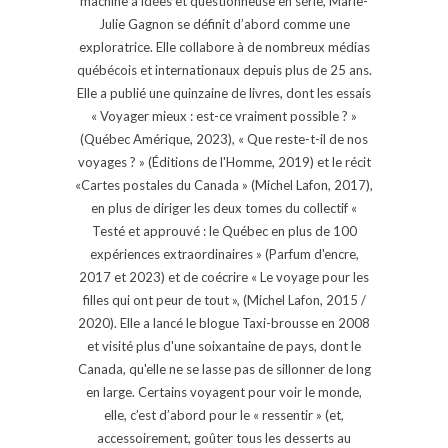
machine à idées et questionneuse en série, Marie-
Julie Gagnon se définit d’abord comme une
exploratrice. Elle collabore à de nombreux médias
québécois et internationaux depuis plus de 25 ans.
Elle a publié une quinzaine de livres, dont les essais
« Voyager mieux : est-ce vraiment possible ? »
(Québec Amérique, 2023), « Que reste-t-il de nos
voyages ? » (Éditions de l'Homme, 2019) et le récit
«Cartes postales du Canada » (Michel Lafon, 2017),
en plus de diriger les deux tomes du collectif «
Testé et approuvé : le Québec en plus de 100
expériences extraordinaires » (Parfum d'encre,
2017 et 2023) et de coécrire « Le voyage pour les
filles qui ont peur de tout », (Michel Lafon, 2015 /
2020). Elle a lancé le blogue Taxi-brousse en 2008
et visité plus d'une soixantaine de pays, dont le
Canada, qu'elle ne se lasse pas de sillonner de long
en large. Certains voyagent pour voir le monde,
elle, c’est d’abord pour le « ressentir » (et,
accessoirement, goûter tous les desserts au