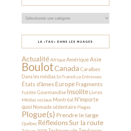
Catégories
LA «TAG» DANS LES NUAGES
Actualité
Asie
Amérique
Afrique
Boulot
Canada
Caraïbes
Dans les médias
EnTransit.ca
Entrevues
Europe
États d'âmes
Fragments
Insolite
Livres
Gourmandise
Futilité
N'importe
Montréal
Médias sociaux
quoi
Nomade sédentaire
Plages
Plogue(s)
Prendre le large
Sur la route
Réflexions
Québec
Technomade
Tendances
Taïwan 2008