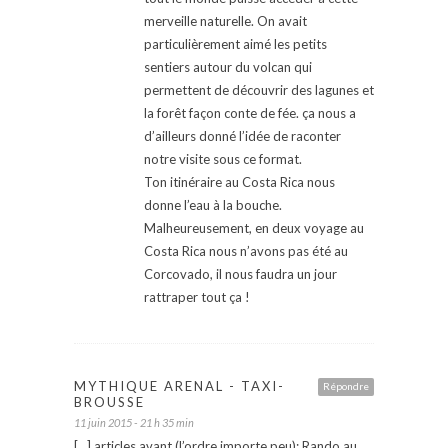
merveille naturelle. On avait
particulièrement aimé les petits
sentiers autour du volcan qui
permettent de découvrir des lagunes et
la forêt façon conte de fée. ça nous a
d’ailleurs donné l’idée de raconter
notre visite sous ce format.
Ton itinéraire au Costa Rica nous
donne l’eau à la bouche.
Malheureusement, en deux voyage au
Costa Rica nous n’avons pas été au
Corcovado, il nous faudra un jour
rattraper tout ça !
MYTHIQUE ARENAL - TAXI-
Répondre
BROUSSE
11 juin 2015 - 21 h 35 min
[…] articles avant (l’ordre importe peu): Rando au