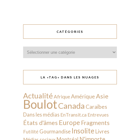
CATÉGORIES
Catégories
LA «TAG» DANS LES NUAGES
Actualité
Asie
Amérique
Afrique
Boulot
Canada
Caraïbes
Dans les médias
EnTransit.ca
Entrevues
Europe
États d'âmes
Fragments
Insolite
Livres
Gourmandise
Futilité
N'importe
Montréal
Médias sociaux