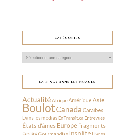
CATÉGORIES
Catégories
LA «TAG» DANS LES NUAGES
Actualité
Asie
Amérique
Afrique
Boulot
Canada
Caraïbes
Dans les médias
EnTransit.ca
Entrevues
Europe
États d'âmes
Fragments
Insolite
Livres
Gourmandise
Futilité