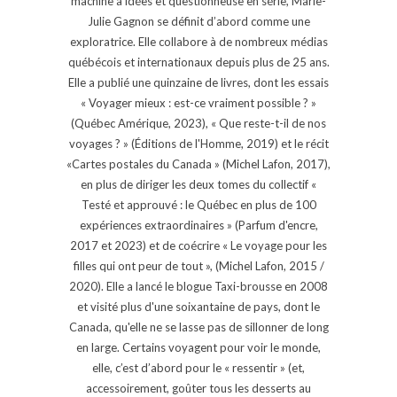
machine à idées et questionneuse en série, Marie-
Julie Gagnon se définit d’abord comme une
exploratrice. Elle collabore à de nombreux médias
québécois et internationaux depuis plus de 25 ans.
Elle a publié une quinzaine de livres, dont les essais
« Voyager mieux : est-ce vraiment possible ? »
(Québec Amérique, 2023), « Que reste-t-il de nos
voyages ? » (Éditions de l'Homme, 2019) et le récit
«Cartes postales du Canada » (Michel Lafon, 2017),
en plus de diriger les deux tomes du collectif «
Testé et approuvé : le Québec en plus de 100
expériences extraordinaires » (Parfum d'encre,
2017 et 2023) et de coécrire « Le voyage pour les
filles qui ont peur de tout », (Michel Lafon, 2015 /
2020). Elle a lancé le blogue Taxi-brousse en 2008
et visité plus d'une soixantaine de pays, dont le
Canada, qu'elle ne se lasse pas de sillonner de long
en large. Certains voyagent pour voir le monde,
elle, c’est d’abord pour le « ressentir » (et,
accessoirement, goûter tous les desserts au