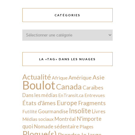
CATÉGORIES
Catégories
LA «TAG» DANS LES NUAGES
Actualité
Asie
Amérique
Afrique
Boulot
Canada
Caraïbes
Dans les médias
EnTransit.ca
Entrevues
Europe
États d'âmes
Fragments
Insolite
Livres
Gourmandise
Futilité
N'importe
Montréal
Médias sociaux
quoi
Nomade sédentaire
Plages
Plogue(s)
Prendre le large