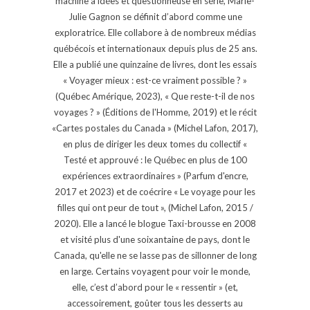
machine à idées et questionneuse en série, Marie-
Julie Gagnon se définit d’abord comme une
exploratrice. Elle collabore à de nombreux médias
québécois et internationaux depuis plus de 25 ans.
Elle a publié une quinzaine de livres, dont les essais
« Voyager mieux : est-ce vraiment possible ? »
(Québec Amérique, 2023), « Que reste-t-il de nos
voyages ? » (Éditions de l'Homme, 2019) et le récit
«Cartes postales du Canada » (Michel Lafon, 2017),
en plus de diriger les deux tomes du collectif «
Testé et approuvé : le Québec en plus de 100
expériences extraordinaires » (Parfum d'encre,
2017 et 2023) et de coécrire « Le voyage pour les
filles qui ont peur de tout », (Michel Lafon, 2015 /
2020). Elle a lancé le blogue Taxi-brousse en 2008
et visité plus d'une soixantaine de pays, dont le
Canada, qu'elle ne se lasse pas de sillonner de long
en large. Certains voyagent pour voir le monde,
elle, c’est d’abord pour le « ressentir » (et,
accessoirement, goûter tous les desserts au