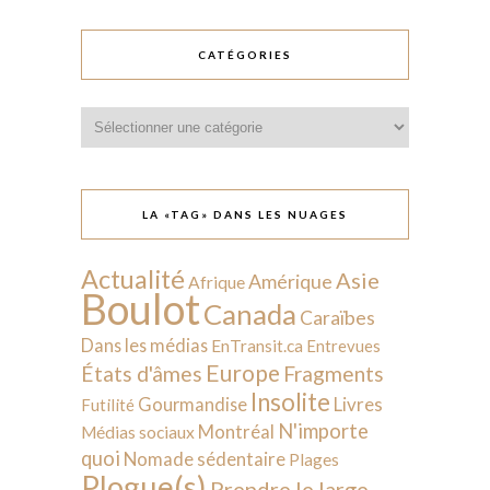
CATÉGORIES
Catégories
LA «TAG» DANS LES NUAGES
Actualité
Asie
Amérique
Afrique
Boulot
Canada
Caraïbes
Dans les médias
EnTransit.ca
Entrevues
Europe
États d'âmes
Fragments
Insolite
Livres
Gourmandise
Futilité
N'importe
Montréal
Médias sociaux
quoi
Nomade sédentaire
Plages
Plogue(s)
Prendre le large