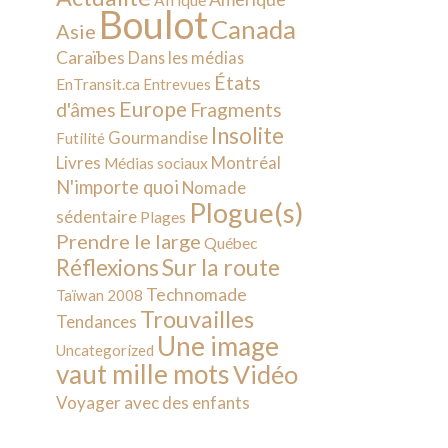
Afrique
Boulot
Canada
Asie
Caraïbes
Dans les médias
États
EnTransit.ca
Entrevues
Europe
d'âmes
Fragments
Insolite
Gourmandise
Futilité
Livres
Montréal
Médias sociaux
N'importe quoi
Nomade
Plogue(s)
sédentaire
Plages
Prendre le large
Québec
Sur la route
Réflexions
Technomade
Taïwan 2008
Trouvailles
Tendances
Une image
Uncategorized
vaut mille mots
Vidéo
Voyager avec des enfants