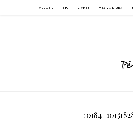
ACCUEIL
BIO
LIVRES
MES VOYAGES
10184_1015182