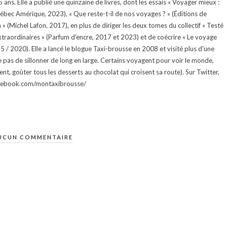
ans. Elle a publié une quinzaine de livres, dont les essais « Voyager mieux :
uébec Amérique, 2023), « Que reste-t-il de nos voyages ? » (Éditions de
 (Michel Lafon, 2017), en plus de diriger les deux tomes du collectif « Testé
traordinaires » (Parfum d'encre, 2017 et 2023) et de coécrire « Le voyage
015 / 2020). Elle a lancé le blogue Taxi-brousse en 2008 et visité plus d'une
e pas de sillonner de long en large. Certains voyagent pour voir le monde,
ment, goûter tous les desserts au chocolat qui croisent sa route). Sur Twitter,
facebook.com/montaxibrousse/
UCUN COMMENTAIRE