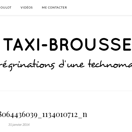
BOULOT
VIDÉOS
ME CONTACTER
8064436039_1134010712_n
31 janvier 2014