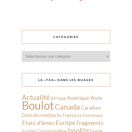
CATÉGORIES
Catégories
LA «TAG» DANS LES NUAGES
Actualité
Asie
Amérique
Afrique
Boulot
Canada
Caraïbes
Dans les médias
EnTransit.ca
Entrevues
Europe
États d'âmes
Fragments
Insolite
Livres
Gourmandise
Futilité