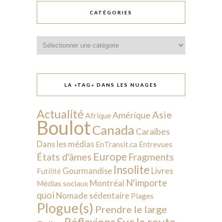
CATÉGORIES
Catégories
LA «TAG» DANS LES NUAGES
Actualité
Asie
Amérique
Afrique
Boulot
Canada
Caraïbes
Dans les médias
EnTransit.ca
Entrevues
Europe
États d'âmes
Fragments
Insolite
Livres
Gourmandise
Futilité
N'importe
Montréal
Médias sociaux
quoi
Nomade sédentaire
Plages
Plogue(s)
Prendre le large
Sur la route