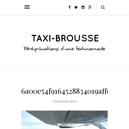
6a00e54f9164528834019aff6a7cb
19 décembre 2013