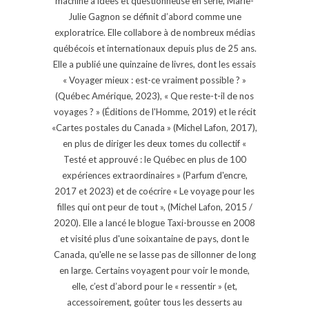
machine à idées et questionneuse en série, Marie-
Julie Gagnon se définit d’abord comme une
exploratrice. Elle collabore à de nombreux médias
québécois et internationaux depuis plus de 25 ans.
Elle a publié une quinzaine de livres, dont les essais
« Voyager mieux : est-ce vraiment possible ? »
(Québec Amérique, 2023), « Que reste-t-il de nos
voyages ? » (Éditions de l'Homme, 2019) et le récit
«Cartes postales du Canada » (Michel Lafon, 2017),
en plus de diriger les deux tomes du collectif «
Testé et approuvé : le Québec en plus de 100
expériences extraordinaires » (Parfum d'encre,
2017 et 2023) et de coécrire « Le voyage pour les
filles qui ont peur de tout », (Michel Lafon, 2015 /
2020). Elle a lancé le blogue Taxi-brousse en 2008
et visité plus d'une soixantaine de pays, dont le
Canada, qu'elle ne se lasse pas de sillonner de long
en large. Certains voyagent pour voir le monde,
elle, c’est d’abord pour le « ressentir » (et,
accessoirement, goûter tous les desserts au