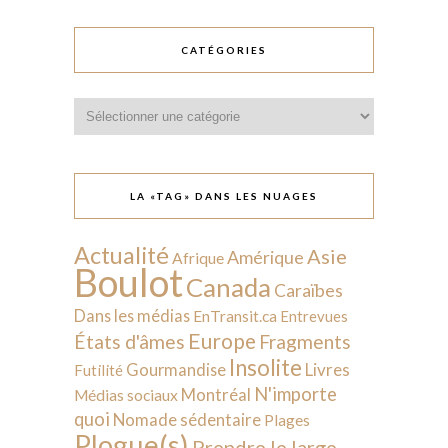
CATÉGORIES
Catégories
LA «TAG» DANS LES NUAGES
Actualité
Asie
Amérique
Afrique
Boulot
Canada
Caraïbes
Dans les médias
EnTransit.ca
Entrevues
Europe
États d'âmes
Fragments
Insolite
Livres
Gourmandise
Futilité
N'importe
Montréal
Médias sociaux
quoi
Nomade sédentaire
Plages
Plogue(s)
Prendre le large