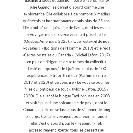
machine à idées et questionneuse en série, Marie-
Julie Gagnon se définit d’abord comme une
exploratrice. Elle collabore à de nombreux médias
québécois et internationaux depuis plus de 25 ans.
Elle a publié une quinzaine de livres, dont les essais
« Voyager mieux : est-ce vraiment possible ? »
(Québec Amérique, 2023), « Que reste-t-il de nos
voyages ? » (Éditions de l'Homme, 2019) et le récit
«Cartes postales du Canada » (Michel Lafon, 2017),
en plus de diriger les deux tomes du collectif «
Testé et approuvé : le Québec en plus de 100
expériences extraordinaires » (Parfum d'encre,
2017 et 2023) et de coécrire « Le voyage pour les
filles qui ont peur de tout », (Michel Lafon, 2015 /
2020). Elle a lancé le blogue Taxi-brousse en 2008
et visité plus d'une soixantaine de pays, dont le
Canada, qu'elle ne se lasse pas de sillonner de long
en large. Certains voyagent pour voir le monde,
elle, c’est d’abord pour le « ressentir » (et,
accessoirement, goûter tous les desserts au