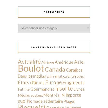
CATÉGORIES
Catégories
LA «TAG» DANS LES NUAGES
Actualité
Asie
Amérique
Afrique
Boulot
Canada
Caraïbes
Dans les médias
EnTransit.ca
Entrevues
Europe
États d'âmes
Fragments
Insolite
Livres
Gourmandise
Futilité
N'importe
Montréal
Médias sociaux
quoi
Nomade sédentaire
Plages
Plogue(s)
Prendre le large