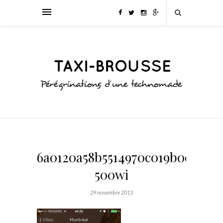
6a0120a58b5514970c019b00fe893
500wi
29 novembre 2013