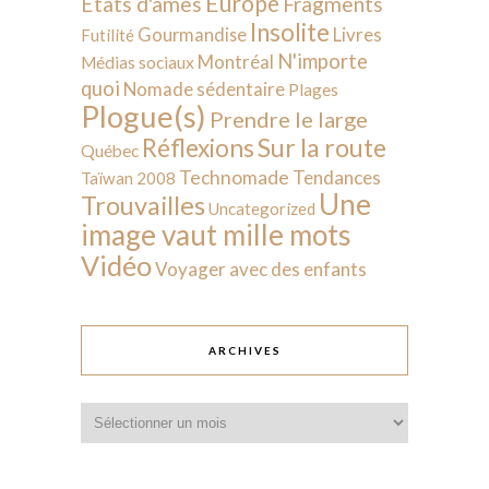
Europe
États d'âmes
Fragments
Insolite
Livres
Gourmandise
Futilité
N'importe
Montréal
Médias sociaux
quoi
Nomade sédentaire
Plages
Plogue(s)
Prendre le large
Sur la route
Réflexions
Québec
Technomade
Tendances
Taïwan 2008
Une
Trouvailles
Uncategorized
image vaut mille mots
Vidéo
Voyager avec des enfants
ARCHIVES
Archives