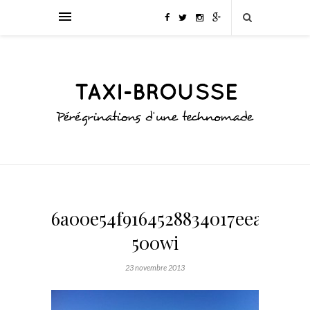
6a00e54f9164528834017eea730b6
500wi
23 novembre 2013