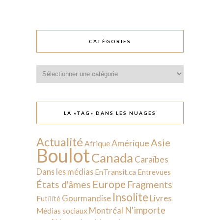
CATÉGORIES
Catégories
LA «TAG» DANS LES NUAGES
Actualité
Asie
Amérique
Afrique
Boulot
Canada
Caraïbes
Dans les médias
EnTransit.ca
Entrevues
Europe
États d'âmes
Fragments
Insolite
Livres
Gourmandise
Futilité
N'importe
Montréal
Médias sociaux