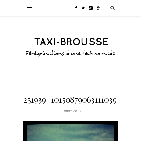
251939_10150879063111039_7956
10 mars 2013