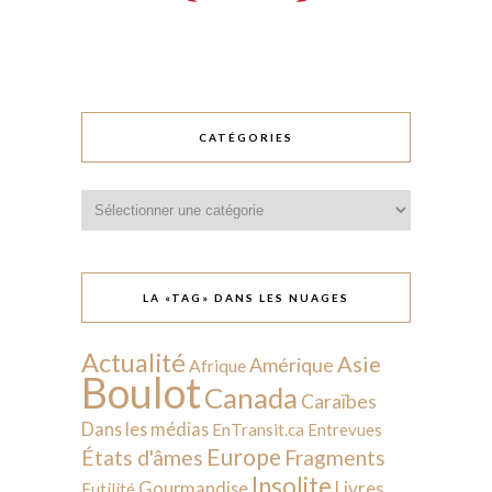
CATÉGORIES
Catégories
LA «TAG» DANS LES NUAGES
Actualité
Asie
Amérique
Afrique
Boulot
Canada
Caraïbes
Dans les médias
EnTransit.ca
Entrevues
Europe
États d'âmes
Fragments
Insolite
Livres
Gourmandise
Futilité