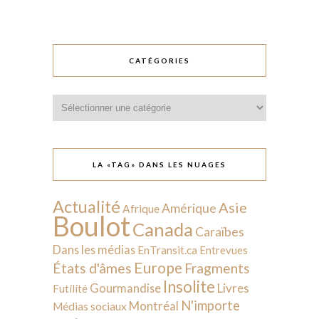
CATÉGORIES
Catégories
LA «TAG» DANS LES NUAGES
Actualité
Asie
Amérique
Afrique
Boulot
Canada
Caraïbes
Dans les médias
EnTransit.ca
Entrevues
Europe
États d'âmes
Fragments
Insolite
Livres
Gourmandise
Futilité
N'importe
Montréal
Médias sociaux