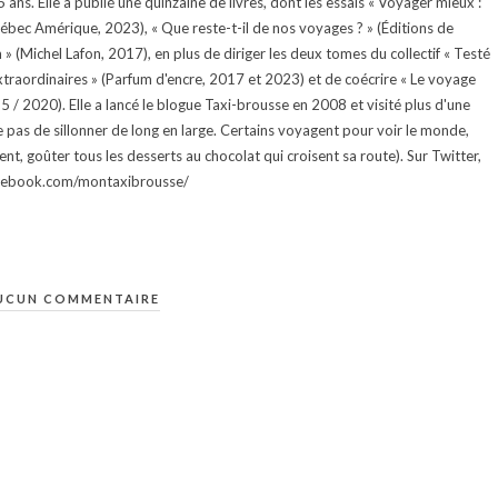
ans. Elle a publié une quinzaine de livres, dont les essais « Voyager mieux :
uébec Amérique, 2023), « Que reste-t-il de nos voyages ? » (Éditions de
 (Michel Lafon, 2017), en plus de diriger les deux tomes du collectif « Testé
traordinaires » (Parfum d'encre, 2017 et 2023) et de coécrire « Le voyage
015 / 2020). Elle a lancé le blogue Taxi-brousse en 2008 et visité plus d'une
e pas de sillonner de long en large. Certains voyagent pour voir le monde,
ment, goûter tous les desserts au chocolat qui croisent sa route). Sur Twitter,
facebook.com/montaxibrousse/
UCUN COMMENTAIRE