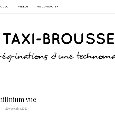
BOULOT
VIDÉOS
ME CONTACTER
millnium vue
20 novembre 2013