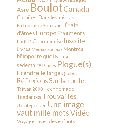
Afrique
Boulot
Canada
Asie
Caraïbes
Dans les médias
États
EnTransit.ca
Entrevues
Europe
d'âmes
Fragments
Insolite
Gourmandise
Futilité
Livres
Montréal
Médias sociaux
N'importe quoi
Nomade
Plogue(s)
sédentaire
Plages
Prendre le large
Québec
Sur la route
Réflexions
Technomade
Taïwan 2008
Trouvailles
Tendances
Une image
Uncategorized
vaut mille mots
Vidéo
Voyager avec des enfants