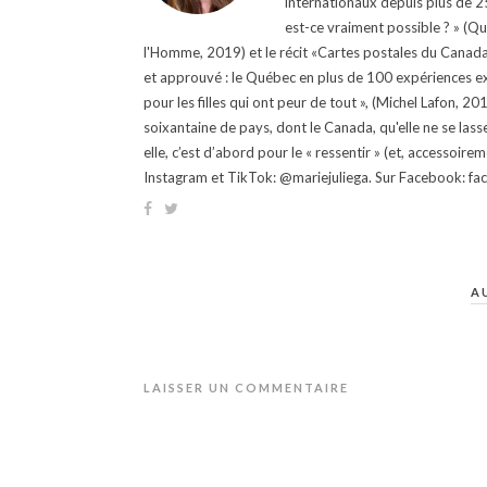
internationaux depuis plus de 25 
est-ce vraiment possible ? » (Q
l'Homme, 2019) et le récit «Cartes postales du Canada »
et approuvé : le Québec en plus de 100 expériences ex
pour les filles qui ont peur de tout », (Michel Lafon, 2
soixantaine de pays, dont le Canada, qu'elle ne se lass
elle, c’est d’abord pour le « ressentir » (et, accessoire
Instagram et TikTok: @mariejuliega. Sur Facebook: 
A
LAISSER UN COMMENTAIRE