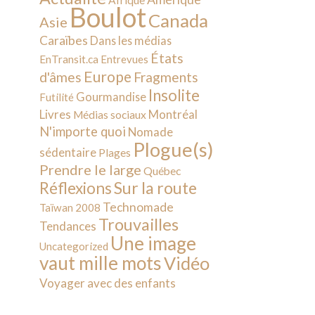
Afrique
Boulot
Canada
Asie
Caraïbes
Dans les médias
États
EnTransit.ca
Entrevues
Europe
d'âmes
Fragments
Insolite
Gourmandise
Futilité
Livres
Montréal
Médias sociaux
N'importe quoi
Nomade
Plogue(s)
sédentaire
Plages
Prendre le large
Québec
Sur la route
Réflexions
Technomade
Taïwan 2008
Trouvailles
Tendances
Une image
Uncategorized
vaut mille mots
Vidéo
Voyager avec des enfants