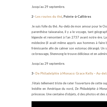
Jusqu’au 29 septembre.
2-
Les routes du thé
, Pointe-à-Callières
Je suis folle du thé. Au-delà de mon amour pour le 
parenthèse taïwanaise, il y a le voyage, tant géograph
légende et remontent à l’an 2737 avant notre ère. La
médecine (il avait même appris aux hommes à faire bou
frémissante afin de calmer son estomac dérangé. Un so
ce breuvage, Shennong le trouve délicieux et en admire
Jusqu’au 29 septembre.
3-
De Philadelphie à Monaco: Grace Kelly – Au-delà
J’étais tellement triste de rater l’ouverture de cette
Inédite en Amérique du nord,
De Philadelphie à Monac
princesse. Une centaine d’objets, d des photos et des a