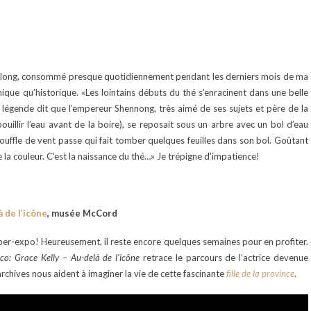
Oolong, consommé presque quotidiennement pendant les derniers mois de ma
ique qu’historique. «Les lointains débuts du thé s’enracinent dans une belle
 légende dit que l’empereur Shennong, très aimé de ses sujets et père de la
illir l’eau avant de la boire), se reposait sous un arbre avec un bol d’eau
uffle de vent passe qui fait tomber quelques feuilles dans son bol. Goûtant
 la couleur. C’est la naissance du thé…» Je trépigne d’impatience!
 de l’icône
, musée McCord
 super-expo! Heureusement, il reste encore quelques semaines pour en profiter.
o: Grace Kelly – Au-delà de l’icône
retrace le parcours de l’actrice devenue
rchives nous aident à imaginer la vie de cette fascinante
fille de la province
.