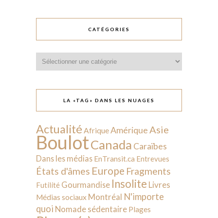
CATÉGORIES
Catégories
LA «TAG» DANS LES NUAGES
Actualité
Asie
Amérique
Afrique
Boulot
Canada
Caraïbes
Dans les médias
EnTransit.ca
Entrevues
Europe
États d'âmes
Fragments
Insolite
Livres
Gourmandise
Futilité
N'importe
Montréal
Médias sociaux
quoi
Nomade sédentaire
Plages