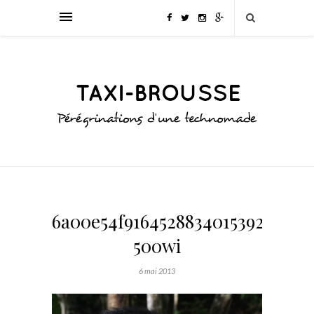
6a00e54f9164528834015392f2d13
500wi
6 mai 2013