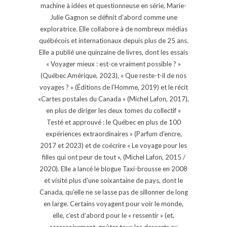
machine à idées et questionneuse en série, Marie-
Julie Gagnon se définit d’abord comme une
exploratrice. Elle collabore à de nombreux médias
québécois et internationaux depuis plus de 25 ans.
Elle a publié une quinzaine de livres, dont les essais
« Voyager mieux : est-ce vraiment possible ? »
(Québec Amérique, 2023), « Que reste-t-il de nos
voyages ? » (Éditions de l'Homme, 2019) et le récit
«Cartes postales du Canada » (Michel Lafon, 2017),
en plus de diriger les deux tomes du collectif «
Testé et approuvé : le Québec en plus de 100
expériences extraordinaires » (Parfum d'encre,
2017 et 2023) et de coécrire « Le voyage pour les
filles qui ont peur de tout », (Michel Lafon, 2015 /
2020). Elle a lancé le blogue Taxi-brousse en 2008
et visité plus d'une soixantaine de pays, dont le
Canada, qu'elle ne se lasse pas de sillonner de long
en large. Certains voyagent pour voir le monde,
elle, c’est d’abord pour le « ressentir » (et,
accessoirement, goûter tous les desserts au