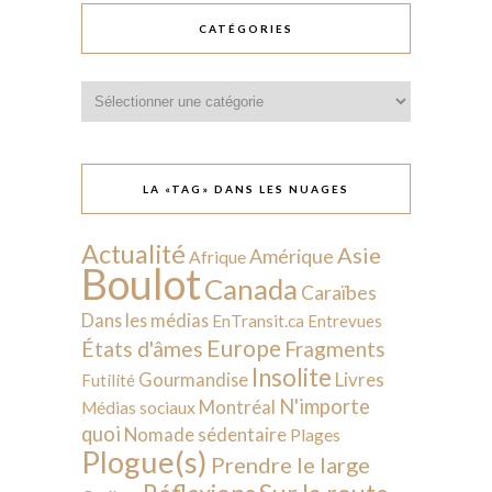
CATÉGORIES
Catégories
LA «TAG» DANS LES NUAGES
Actualité
Asie
Amérique
Afrique
Boulot
Canada
Caraïbes
Dans les médias
EnTransit.ca
Entrevues
Europe
États d'âmes
Fragments
Insolite
Livres
Gourmandise
Futilité
N'importe
Montréal
Médias sociaux
quoi
Nomade sédentaire
Plages
Plogue(s)
Prendre le large