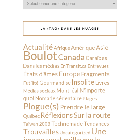
LA «TAG» DANS LES NUAGES
Actualité
Asie
Amérique
Afrique
Boulot
Canada
Caraïbes
Dans les médias
EnTransit.ca
Entrevues
Europe
États d'âmes
Fragments
Insolite
Livres
Gourmandise
Futilité
N'importe
Montréal
Médias sociaux
quoi
Nomade sédentaire
Plages
Plogue(s)
Prendre le large
Sur la route
Réflexions
Québec
Technomade
Tendances
Taïwan 2008
Une
Trouvailles
Uncategorized
image vaut mille mots