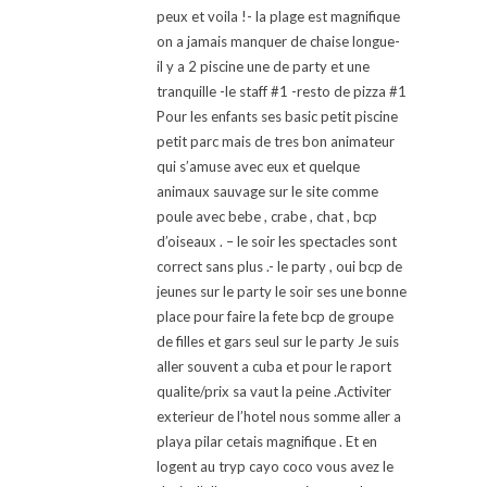
peux et voila !- la plage est magnifique
on a jamais manquer de chaise longue-
il y a 2 piscine une de party et une
tranquille -le staff #1 -resto de pizza #1
Pour les enfants ses basic petit piscine
petit parc mais de tres bon animateur
qui s’amuse avec eux et quelque
animaux sauvage sur le site comme
poule avec bebe , crabe , chat , bcp
d’oiseaux . – le soir les spectacles sont
correct sans plus .- le party , oui bcp de
jeunes sur le party le soir ses une bonne
place pour faire la fete bcp de groupe
de filles et gars seul sur le party Je suis
aller souvent a cuba et pour le raport
qualite/prix sa vaut la peine .Activiter
exterieur de l’hotel nous somme aller a
playa pilar cetais magnifique . Et en
logent au tryp cayo coco vous avez le