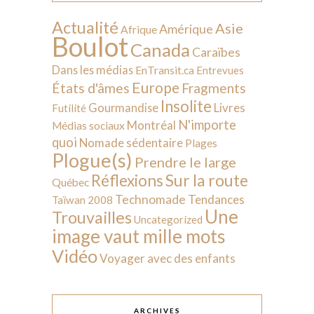
Actualité
Asie
Amérique
Afrique
Boulot
Canada
Caraïbes
Dans les médias
EnTransit.ca
Entrevues
Europe
États d'âmes
Fragments
Insolite
Livres
Gourmandise
Futilité
N'importe
Montréal
Médias sociaux
quoi
Nomade sédentaire
Plages
Plogue(s)
Prendre le large
Sur la route
Réflexions
Québec
Technomade
Tendances
Taïwan 2008
Une
Trouvailles
Uncategorized
image vaut mille mots
Vidéo
Voyager avec des enfants
ARCHIVES