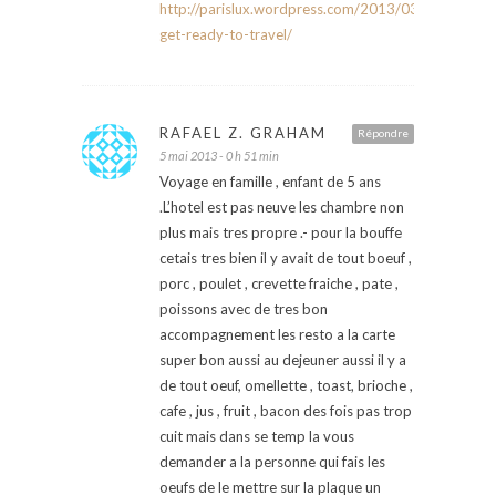
http://parislux.wordpress.com/2013/03/23/list-
get-ready-to-travel/
RAFAEL Z. GRAHAM
Répondre
5 mai 2013 - 0 h 51 min
Voyage en famille , enfant de 5 ans
.L’hotel est pas neuve les chambre non
plus mais tres propre .- pour la bouffe
cetais tres bien il y avait de tout boeuf ,
porc , poulet , crevette fraiche , pate ,
poissons avec de tres bon
accompagnement les resto a la carte
super bon aussi au dejeuner aussi il y a
de tout oeuf, omellette , toast, brioche ,
cafe , jus , fruit , bacon des fois pas trop
cuit mais dans se temp la vous
demander a la personne qui fais les
oeufs de le mettre sur la plaque un