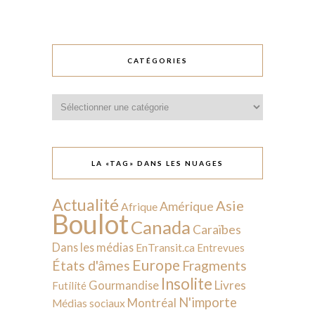
CATÉGORIES
Catégories
LA «TAG» DANS LES NUAGES
Actualité
Asie
Amérique
Afrique
Boulot
Canada
Caraïbes
Dans les médias
EnTransit.ca
Entrevues
Europe
États d'âmes
Fragments
Insolite
Livres
Gourmandise
Futilité
N'importe
Montréal
Médias sociaux