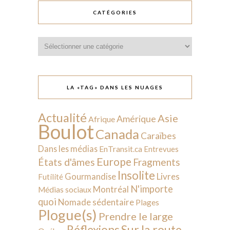
CATÉGORIES
Catégories
LA «TAG» DANS LES NUAGES
Actualité
Asie
Amérique
Afrique
Boulot
Canada
Caraïbes
Dans les médias
EnTransit.ca
Entrevues
Europe
États d'âmes
Fragments
Insolite
Livres
Gourmandise
Futilité
N'importe
Montréal
Médias sociaux
quoi
Nomade sédentaire
Plages
Plogue(s)
Prendre le large
Sur la route
Réflexions