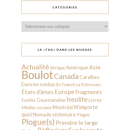
CATÉGORIES
Catégories
LA «TAG» DANS LES NUAGES
Actualité
Asie
Amérique
Afrique
Boulot
Canada
Caraïbes
Dans les médias
EnTransit.ca
Entrevues
Europe
États d'âmes
Fragments
Insolite
Livres
Gourmandise
Futilité
N'importe
Montréal
Médias sociaux
quoi
Nomade sédentaire
Plages
Plogue(s)
Prendre le large
Sur la route