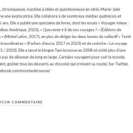
te, chroniqueuse, machine à idées et questionneuse en série, Marie-Julie
e une exploratrice. Elle collabore à de nombreux médias québécois et
ans. Elle a publié une quinzaine de livres, dont les essais « Voyager mieux :
uébec Amérique, 2023), « Que reste-t-il de nos voyages ? » (Éditions de
 (Michel Lafon, 2017), en plus de diriger les deux tomes du collectif « Testé
traordinaires » (Parfum d'encre, 2017 et 2023) et de coécrire « Le voyage
015 / 2020). Elle a lancé le blogue Taxi-brousse en 2008 et visité plus d'une
e pas de sillonner de long en large. Certains voyagent pour voir le monde,
ment, goûter tous les desserts au chocolat qui croisent sa route). Sur Twitter,
facebook.com/montaxibrousse/
UCUN COMMENTAIRE