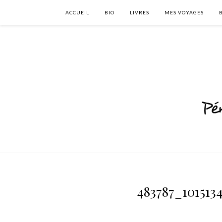
ACCUEIL
BIO
LIVRES
MES VOYAGES
483787_101513