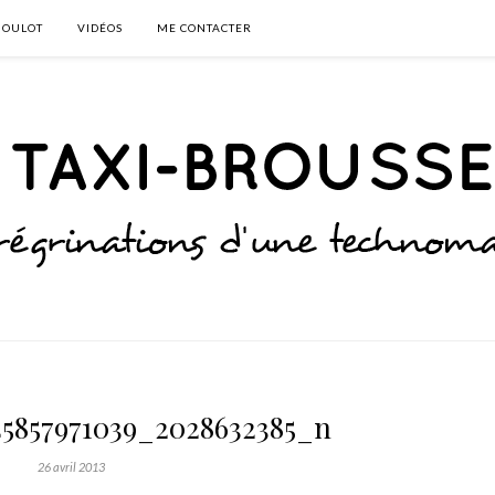
BOULOT
VIDÉOS
ME CONTACTER
45857971039_2028632385_n
26 avril 2013