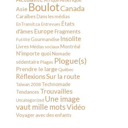
Afrique
Boulot
Canada
Asie
Caraïbes
Dans les médias
États
EnTransit.ca
Entrevues
Europe
d'âmes
Fragments
Insolite
Gourmandise
Futilité
Livres
Montréal
Médias sociaux
N'importe quoi
Nomade
Plogue(s)
sédentaire
Plages
Prendre le large
Québec
Sur la route
Réflexions
Technomade
Taïwan 2008
Trouvailles
Tendances
Une image
Uncategorized
vaut mille mots
Vidéo
Voyager avec des enfants