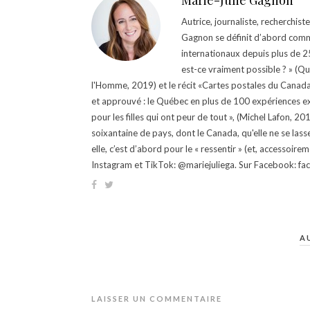
Marie-Julie Gagnon
Autrice, journaliste, recherchis
Gagnon se définit d’abord comm
internationaux depuis plus de 25 
est-ce vraiment possible ? » (Q
l'Homme, 2019) et le récit «Cartes postales du Canada »
et approuvé : le Québec en plus de 100 expériences ex
pour les filles qui ont peur de tout », (Michel Lafon, 2
soixantaine de pays, dont le Canada, qu'elle ne se lass
elle, c’est d’abord pour le « ressentir » (et, accessoire
Instagram et TikTok: @mariejuliega. Sur Facebook: 
A
LAISSER UN COMMENTAIRE