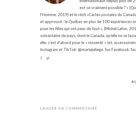
internationaux depuis plus de 25 
est-ce vraiment possible ? » (Q
l'Homme, 2019) et le récit «Cartes postales du Canada »
et approuvé : le Québec en plus de 100 expériences ex
pour les filles qui ont peur de tout », (Michel Lafon, 2
soixantaine de pays, dont le Canada, qu'elle ne se lass
elle, c’est d’abord pour le « ressentir » (et, accessoire
Instagram et TikTok: @mariejuliega. Sur Facebook: 
A
LAISSER UN COMMENTAIRE