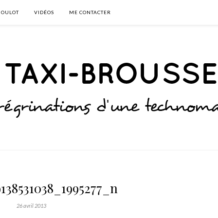
BOULOT
VIDÉOS
ME CONTACTER
9138531038_1995277_n
26 avril 2013