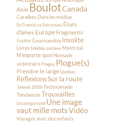
Afrique
Boulot
Canada
Asie
Caraïbes
Dans les médias
États
EnTransit.ca
Entrevues
Europe
d'âmes
Fragments
Insolite
Gourmandise
Futilité
Livres
Montréal
Médias sociaux
N'importe quoi
Nomade
Plogue(s)
sédentaire
Plages
Prendre le large
Québec
Sur la route
Réflexions
Technomade
Taïwan 2008
Trouvailles
Tendances
Une image
Uncategorized
vaut mille mots
Vidéo
Voyager avec des enfants