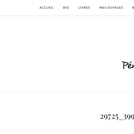
ACCUEIL
BIO
LIVRES
MES VOYAGES
29725_39