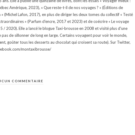
ans. Elle a publié une quinzaine de livres, dont les essais « Voyager mieux :
uébec Amérique, 2023), « Que reste-t-il de nos voyages ? » (Éditions de
 (Michel Lafon, 2017), en plus de diriger les deux tomes du collectif « Testé
traordinaires » (Parfum d'encre, 2017 et 2023) et de coécrire « Le voyage
015 / 2020). Elle a lancé le blogue Taxi-brousse en 2008 et visité plus d'une
e pas de sillonner de long en large. Certains voyagent pour voir le monde,
ment, goûter tous les desserts au chocolat qui croisent sa route). Sur Twitter,
facebook.com/montaxibrousse/
UCUN COMMENTAIRE