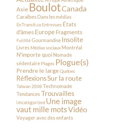
Afrique
Boulot
Canada
Asie
Caraïbes
Dans les médias
États
EnTransit.ca
Entrevues
Europe
d'âmes
Fragments
Insolite
Gourmandise
Futilité
Livres
Montréal
Médias sociaux
N'importe quoi
Nomade
Plogue(s)
sédentaire
Plages
Prendre le large
Québec
Sur la route
Réflexions
Technomade
Taïwan 2008
Trouvailles
Tendances
Une image
Uncategorized
vaut mille mots
Vidéo
Voyager avec des enfants