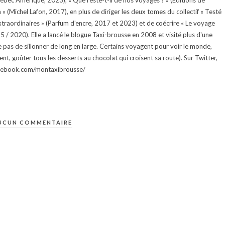
uébec Amérique, 2023), « Que reste-t-il de nos voyages ? » (Éditions de
 (Michel Lafon, 2017), en plus de diriger les deux tomes du collectif « Testé
traordinaires » (Parfum d'encre, 2017 et 2023) et de coécrire « Le voyage
015 / 2020). Elle a lancé le blogue Taxi-brousse en 2008 et visité plus d'une
e pas de sillonner de long en large. Certains voyagent pour voir le monde,
ment, goûter tous les desserts au chocolat qui croisent sa route). Sur Twitter,
facebook.com/montaxibrousse/
UCUN COMMENTAIRE