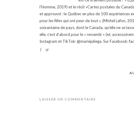
est-ce vraiment possible ? » (Q
l'Homme, 2019) et le récit «Cartes postales du Canada »
et approuvé : le Québec en plus de 100 expériences ex
pour les filles qui ont peur de tout », (Michel Lafon, 2
soixantaine de pays, dont le Canada, qu'elle ne se lass
elle, c’est d’abord pour le « ressentir » (et, accessoire
Instagram et TikTok: @mariejuliega. Sur Facebook: 
A
LAISSER UN COMMENTAIRE