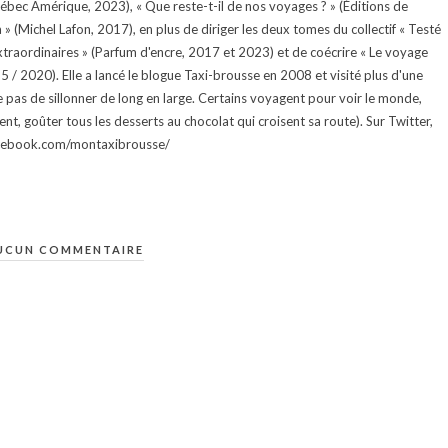
uébec Amérique, 2023), « Que reste-t-il de nos voyages ? » (Éditions de
 (Michel Lafon, 2017), en plus de diriger les deux tomes du collectif « Testé
traordinaires » (Parfum d'encre, 2017 et 2023) et de coécrire « Le voyage
015 / 2020). Elle a lancé le blogue Taxi-brousse en 2008 et visité plus d'une
e pas de sillonner de long en large. Certains voyagent pour voir le monde,
ment, goûter tous les desserts au chocolat qui croisent sa route). Sur Twitter,
facebook.com/montaxibrousse/
UCUN COMMENTAIRE