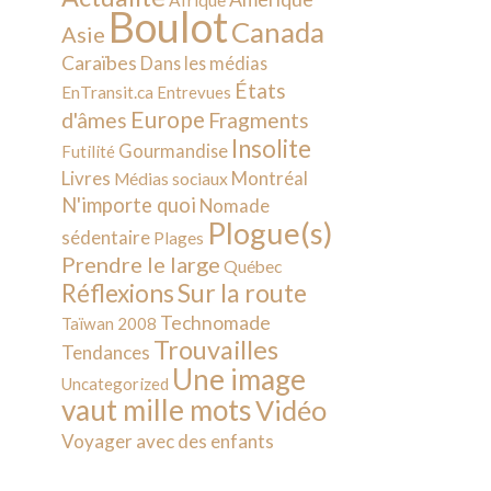
Afrique
Boulot
Canada
Asie
Caraïbes
Dans les médias
États
EnTransit.ca
Entrevues
Europe
d'âmes
Fragments
Insolite
Gourmandise
Futilité
Livres
Montréal
Médias sociaux
N'importe quoi
Nomade
Plogue(s)
sédentaire
Plages
Prendre le large
Québec
Sur la route
Réflexions
Technomade
Taïwan 2008
Trouvailles
Tendances
Une image
Uncategorized
vaut mille mots
Vidéo
Voyager avec des enfants