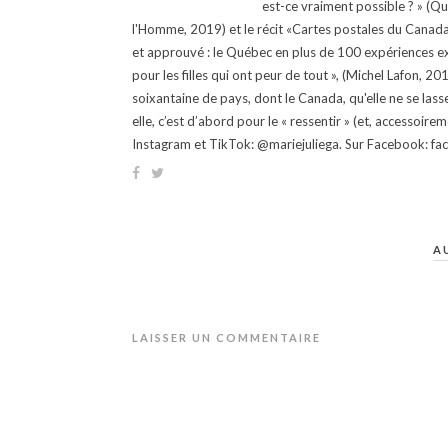
est-ce vraiment possible ? » (Q
l'Homme, 2019) et le récit «Cartes postales du Canada »
et approuvé : le Québec en plus de 100 expériences ex
pour les filles qui ont peur de tout », (Michel Lafon, 2
soixantaine de pays, dont le Canada, qu'elle ne se lass
elle, c’est d’abord pour le « ressentir » (et, accessoire
Instagram et TikTok: @mariejuliega. Sur Facebook: 
A
LAISSER UN COMMENTAIRE