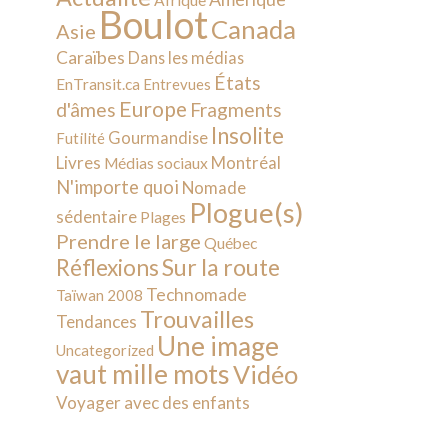
Afrique
Boulot
Canada
Asie
Caraïbes
Dans les médias
États
EnTransit.ca
Entrevues
Europe
d'âmes
Fragments
Insolite
Gourmandise
Futilité
Livres
Montréal
Médias sociaux
N'importe quoi
Nomade
Plogue(s)
sédentaire
Plages
Prendre le large
Québec
Sur la route
Réflexions
Technomade
Taïwan 2008
Trouvailles
Tendances
Une image
Uncategorized
vaut mille mots
Vidéo
Voyager avec des enfants