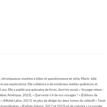
te, chroniqueuse, machine à idées et questionneuse en série, Marie-Julie
e une exploratrice. Elle collabore à de nombreux médias québécois et
ans. Elle a publié une quinzaine de livres, dont les essais « Voyager mieux :
uébec Amérique, 2023), « Que reste-t-il de nos voyages ? » (Éditions de
 (Michel Lafon, 2017), en plus de diriger les deux tomes du collectif « Testé
traordinaires » (Parfum d'encre, 2017 et 2023) et de coécrire « Le voyage