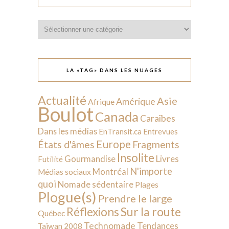
Catégories
LA «TAG» DANS LES NUAGES
Actualité
Asie
Amérique
Afrique
Boulot
Canada
Caraïbes
Dans les médias
EnTransit.ca
Entrevues
Europe
États d'âmes
Fragments
Insolite
Livres
Gourmandise
Futilité
N'importe
Montréal
Médias sociaux
quoi
Nomade sédentaire
Plages
Plogue(s)
Prendre le large
Sur la route
Réflexions
Québec
Technomade
Tendances
Taïwan 2008