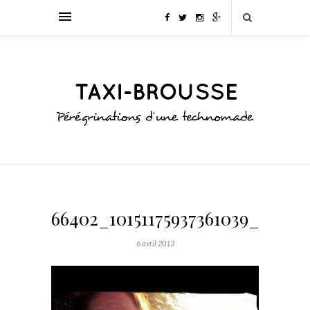
66402_10151175937361039_29399
6 avril 2013