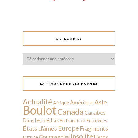
CATÉGORIES
Catégories
LA «TAG» DANS LES NUAGES
Actualité
Asie
Amérique
Afrique
Boulot
Canada
Caraïbes
Dans les médias
EnTransit.ca
Entrevues
Europe
États d'âmes
Fragments
Insolite
Livres
Gourmandise
Futilité