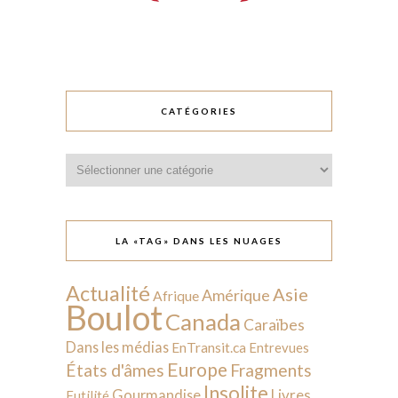
CATÉGORIES
Catégories
LA «TAG» DANS LES NUAGES
Actualité
Asie
Amérique
Afrique
Boulot
Canada
Caraïbes
Dans les médias
EnTransit.ca
Entrevues
Europe
États d'âmes
Fragments
Insolite
Livres
Gourmandise
Futilité