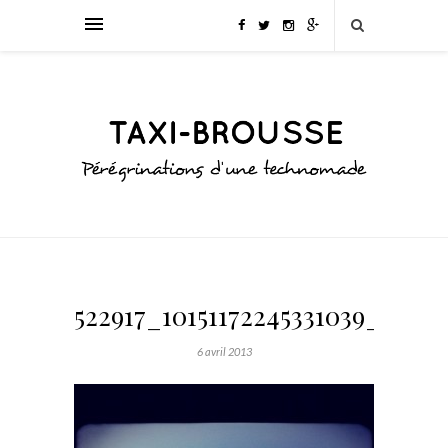
522917_10151172245331039_1905
6 avril 2013