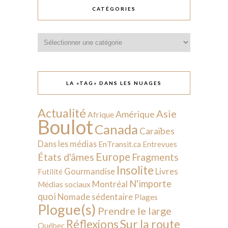
CATÉGORIES
Catégories
LA «TAG» DANS LES NUAGES
Actualité
Asie
Amérique
Afrique
Boulot
Canada
Caraïbes
Dans les médias
EnTransit.ca
Entrevues
Europe
États d'âmes
Fragments
Insolite
Livres
Gourmandise
Futilité
N'importe
Montréal
Médias sociaux
quoi
Nomade sédentaire
Plages
Plogue(s)
Prendre le large
Sur la route
Réflexions
Québec