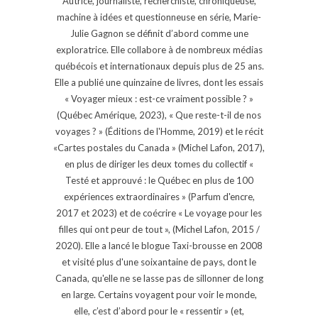
Autrice, journaliste, recherchiste, chroniqueuse,
machine à idées et questionneuse en série, Marie-
Julie Gagnon se définit d’abord comme une
exploratrice. Elle collabore à de nombreux médias
québécois et internationaux depuis plus de 25 ans.
Elle a publié une quinzaine de livres, dont les essais
« Voyager mieux : est-ce vraiment possible ? »
(Québec Amérique, 2023), « Que reste-t-il de nos
voyages ? » (Éditions de l'Homme, 2019) et le récit
«Cartes postales du Canada » (Michel Lafon, 2017),
en plus de diriger les deux tomes du collectif «
Testé et approuvé : le Québec en plus de 100
expériences extraordinaires » (Parfum d'encre,
2017 et 2023) et de coécrire « Le voyage pour les
filles qui ont peur de tout », (Michel Lafon, 2015 /
2020). Elle a lancé le blogue Taxi-brousse en 2008
et visité plus d'une soixantaine de pays, dont le
Canada, qu'elle ne se lasse pas de sillonner de long
en large. Certains voyagent pour voir le monde,
elle, c’est d’abord pour le « ressentir » (et,