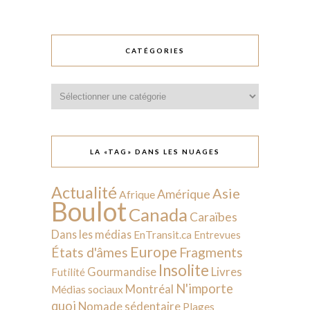
CATÉGORIES
Catégories
LA «TAG» DANS LES NUAGES
Actualité
Asie
Amérique
Afrique
Boulot
Canada
Caraïbes
Dans les médias
EnTransit.ca
Entrevues
Europe
États d'âmes
Fragments
Insolite
Livres
Gourmandise
Futilité
N'importe
Montréal
Médias sociaux
quoi
Nomade sédentaire
Plages