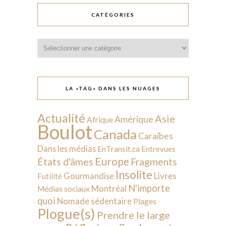
CATÉGORIES
Catégories
LA «TAG» DANS LES NUAGES
Actualité
Asie
Amérique
Afrique
Boulot
Canada
Caraïbes
Dans les médias
EnTransit.ca
Entrevues
Europe
États d'âmes
Fragments
Insolite
Livres
Gourmandise
Futilité
N'importe
Montréal
Médias sociaux
quoi
Nomade sédentaire
Plages
Plogue(s)
Prendre le large