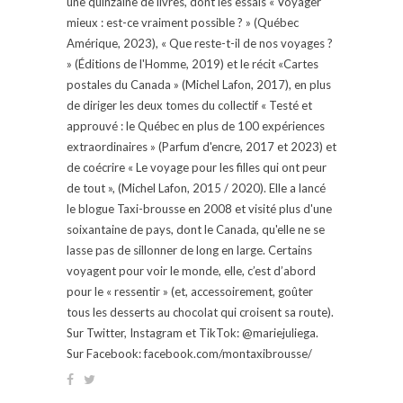
une quinzaine de livres, dont les essais « Voyager
mieux : est-ce vraiment possible ? » (Québec
Amérique, 2023), « Que reste-t-il de nos voyages ?
» (Éditions de l'Homme, 2019) et le récit «Cartes
postales du Canada » (Michel Lafon, 2017), en plus
de diriger les deux tomes du collectif « Testé et
approuvé : le Québec en plus de 100 expériences
extraordinaires » (Parfum d'encre, 2017 et 2023) et
de coécrire « Le voyage pour les filles qui ont peur
de tout », (Michel Lafon, 2015 / 2020). Elle a lancé
le blogue Taxi-brousse en 2008 et visité plus d'une
soixantaine de pays, dont le Canada, qu'elle ne se
lasse pas de sillonner de long en large. Certains
voyagent pour voir le monde, elle, c’est d’abord
pour le « ressentir » (et, accessoirement, goûter
tous les desserts au chocolat qui croisent sa route).
Sur Twitter, Instagram et TikTok: @mariejuliega.
Sur Facebook: facebook.com/montaxibrousse/