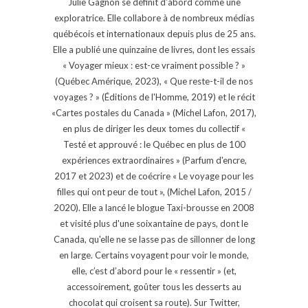
Julie Gagnon se définit d’abord comme une
exploratrice. Elle collabore à de nombreux médias
québécois et internationaux depuis plus de 25 ans.
Elle a publié une quinzaine de livres, dont les essais
« Voyager mieux : est-ce vraiment possible ? »
(Québec Amérique, 2023), « Que reste-t-il de nos
voyages ? » (Éditions de l'Homme, 2019) et le récit
«Cartes postales du Canada » (Michel Lafon, 2017),
en plus de diriger les deux tomes du collectif «
Testé et approuvé : le Québec en plus de 100
expériences extraordinaires » (Parfum d'encre,
2017 et 2023) et de coécrire « Le voyage pour les
filles qui ont peur de tout », (Michel Lafon, 2015 /
2020). Elle a lancé le blogue Taxi-brousse en 2008
et visité plus d'une soixantaine de pays, dont le
Canada, qu'elle ne se lasse pas de sillonner de long
en large. Certains voyagent pour voir le monde,
elle, c’est d’abord pour le « ressentir » (et,
accessoirement, goûter tous les desserts au
chocolat qui croisent sa route). Sur Twitter,