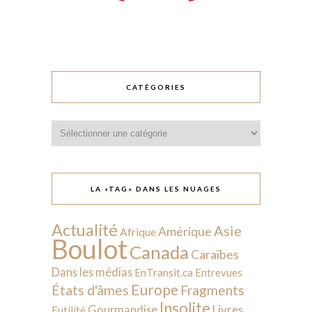
CATÉGORIES
Catégories
LA «TAG» DANS LES NUAGES
Actualité
Asie
Amérique
Afrique
Boulot
Canada
Caraïbes
Dans les médias
EnTransit.ca
Entrevues
Europe
États d'âmes
Fragments
Insolite
Livres
Gourmandise
Futilité