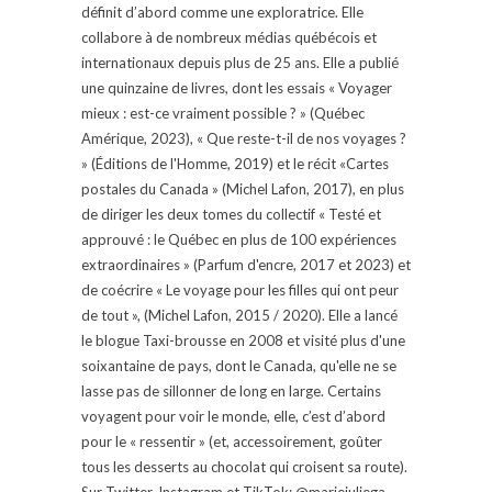
définit d’abord comme une exploratrice. Elle
collabore à de nombreux médias québécois et
internationaux depuis plus de 25 ans. Elle a publié
une quinzaine de livres, dont les essais « Voyager
mieux : est-ce vraiment possible ? » (Québec
Amérique, 2023), « Que reste-t-il de nos voyages ?
» (Éditions de l'Homme, 2019) et le récit «Cartes
postales du Canada » (Michel Lafon, 2017), en plus
de diriger les deux tomes du collectif « Testé et
approuvé : le Québec en plus de 100 expériences
extraordinaires » (Parfum d'encre, 2017 et 2023) et
de coécrire « Le voyage pour les filles qui ont peur
de tout », (Michel Lafon, 2015 / 2020). Elle a lancé
le blogue Taxi-brousse en 2008 et visité plus d'une
soixantaine de pays, dont le Canada, qu'elle ne se
lasse pas de sillonner de long en large. Certains
voyagent pour voir le monde, elle, c’est d’abord
pour le « ressentir » (et, accessoirement, goûter
tous les desserts au chocolat qui croisent sa route).
Sur Twitter, Instagram et TikTok: @mariejuliega.