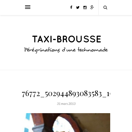
76772_502944893083583_194761
31 mars 2013