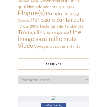
N'importe
Montréal
Médias sociaux
quoi
Nomade sédentaire
Plages
Plogue(s)
Prendre le large
Sur la route
Réflexions
Québec
Technomade
Tendances
Taïwan 2008
Une
Trouvailles
Uncategorized
image vaut mille mots
Vidéo
Voyager avec des enfants
ARCHIVES
Archives
Follow this blog