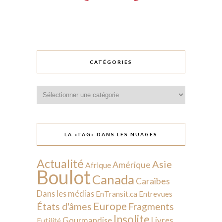
CATÉGORIES
Catégories
LA «TAG» DANS LES NUAGES
Actualité
Asie
Amérique
Afrique
Boulot
Canada
Caraïbes
Dans les médias
EnTransit.ca
Entrevues
Europe
États d'âmes
Fragments
Insolite
Livres
Gourmandise
Futilité