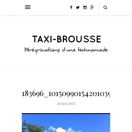
183696_10150990154201039_160
30 mars 2013