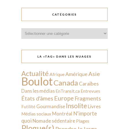
CATÉGORIES
Catégories
LA «TAG» DANS LES NUAGES
Actualité
Asie
Amérique
Afrique
Boulot
Canada
Caraïbes
Dans les médias
EnTransit.ca
Entrevues
Europe
États d'âmes
Fragments
Insolite
Livres
Gourmandise
Futilité
N'importe
Montréal
Médias sociaux
quoi
Nomade sédentaire
Plages
Plogue(s)
Prendre le large