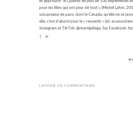
et approuvé : le Québec en plus de 100 expériences ex
pour les filles qui ont peur de tout », (Michel Lafon, 2
soixantaine de pays, dont le Canada, qu'elle ne se lass
elle, c’est d’abord pour le « ressentir » (et, accessoire
Instagram et TikTok: @mariejuliega. Sur Facebook: 
A
LAISSER UN COMMENTAIRE