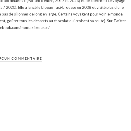
traordinaires » (Parfum d'encre, 2017 et 2023) et de coécrire « Le voyage
015 / 2020). Elle a lancé le blogue Taxi-brousse en 2008 et visité plus d'une
e pas de sillonner de long en large. Certains voyagent pour voir le monde,
ment, goûter tous les desserts au chocolat qui croisent sa route). Sur Twitter,
facebook.com/montaxibrousse/
UCUN COMMENTAIRE