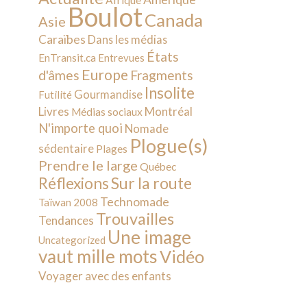
Afrique
Boulot
Canada
Asie
Caraïbes
Dans les médias
États
EnTransit.ca
Entrevues
Europe
d'âmes
Fragments
Insolite
Gourmandise
Futilité
Livres
Montréal
Médias sociaux
N'importe quoi
Nomade
Plogue(s)
sédentaire
Plages
Prendre le large
Québec
Sur la route
Réflexions
Technomade
Taïwan 2008
Trouvailles
Tendances
Une image
Uncategorized
vaut mille mots
Vidéo
Voyager avec des enfants