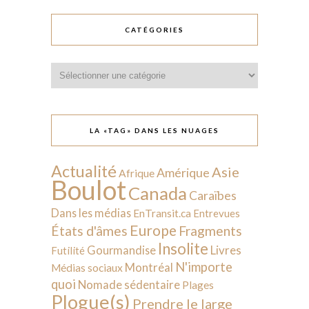
CATÉGORIES
Catégories
LA «TAG» DANS LES NUAGES
Actualité
Asie
Amérique
Afrique
Boulot
Canada
Caraïbes
Dans les médias
EnTransit.ca
Entrevues
Europe
États d'âmes
Fragments
Insolite
Livres
Gourmandise
Futilité
N'importe
Montréal
Médias sociaux
quoi
Nomade sédentaire
Plages
Plogue(s)
Prendre le large