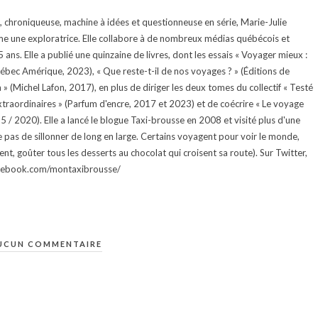
te, chroniqueuse, machine à idées et questionneuse en série, Marie-Julie
e une exploratrice. Elle collabore à de nombreux médias québécois et
ans. Elle a publié une quinzaine de livres, dont les essais « Voyager mieux :
uébec Amérique, 2023), « Que reste-t-il de nos voyages ? » (Éditions de
 (Michel Lafon, 2017), en plus de diriger les deux tomes du collectif « Testé
traordinaires » (Parfum d'encre, 2017 et 2023) et de coécrire « Le voyage
015 / 2020). Elle a lancé le blogue Taxi-brousse en 2008 et visité plus d'une
e pas de sillonner de long en large. Certains voyagent pour voir le monde,
ment, goûter tous les desserts au chocolat qui croisent sa route). Sur Twitter,
facebook.com/montaxibrousse/
UCUN COMMENTAIRE