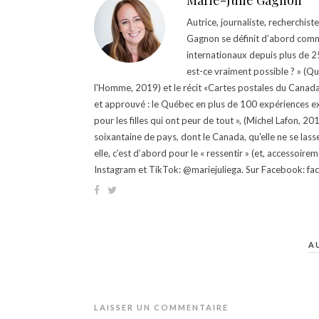
Marie-Julie Gagnon
Autrice, journaliste, recherchis
Gagnon se définit d’abord comm
internationaux depuis plus de 25 
est-ce vraiment possible ? » (Q
l'Homme, 2019) et le récit «Cartes postales du Canada »
et approuvé : le Québec en plus de 100 expériences ex
pour les filles qui ont peur de tout », (Michel Lafon, 2
soixantaine de pays, dont le Canada, qu'elle ne se lass
elle, c’est d’abord pour le « ressentir » (et, accessoire
Instagram et TikTok: @mariejuliega. Sur Facebook: 
A
LAISSER UN COMMENTAIRE