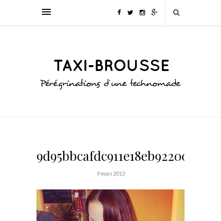
9d95bbcafdc911e18eb922000a1de
9 mars 2013