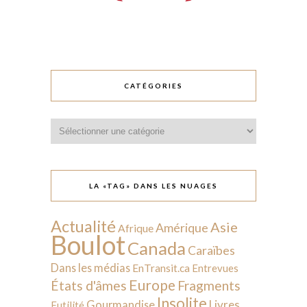
CATÉGORIES
Catégories
LA «TAG» DANS LES NUAGES
Actualité
Asie
Amérique
Afrique
Boulot
Canada
Caraïbes
Dans les médias
EnTransit.ca
Entrevues
Europe
États d'âmes
Fragments
Insolite
Livres
Gourmandise
Futilité