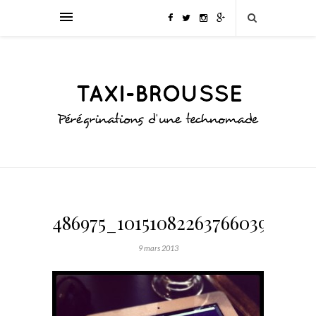
486975_10151082263766039_189
9 mars 2013