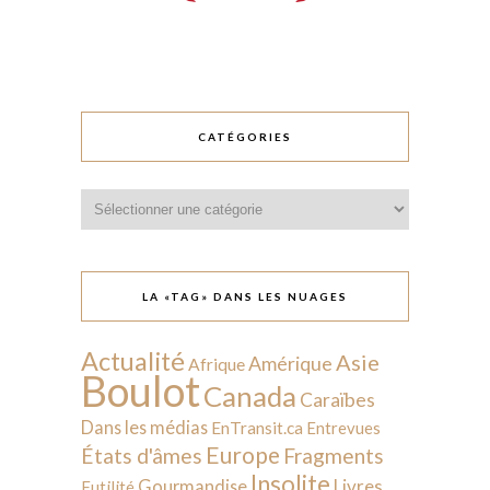
CATÉGORIES
Catégories
LA «TAG» DANS LES NUAGES
Actualité
Asie
Amérique
Afrique
Boulot
Canada
Caraïbes
Dans les médias
EnTransit.ca
Entrevues
Europe
États d'âmes
Fragments
Insolite
Livres
Gourmandise
Futilité