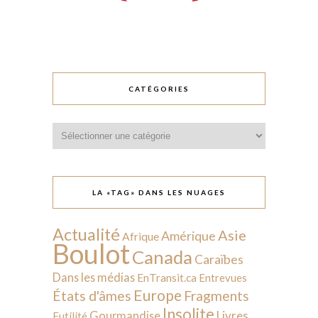
CATÉGORIES
Catégories
LA «TAG» DANS LES NUAGES
Actualité
Asie
Amérique
Afrique
Boulot
Canada
Caraïbes
Dans les médias
EnTransit.ca
Entrevues
Europe
États d'âmes
Fragments
Insolite
Livres
Gourmandise
Futilité