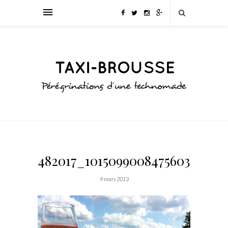
482017_10150990084756039_750
9 mars 2013